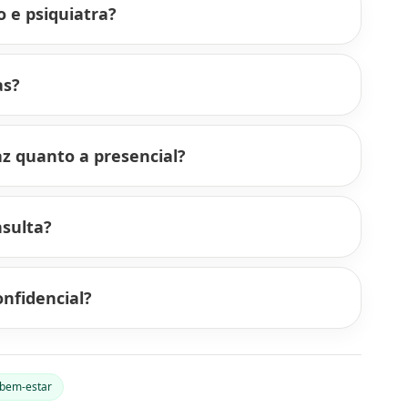
o e psiquiatra?
as?
az quanto a presencial?
sulta?
nfidencial?
bem-estar