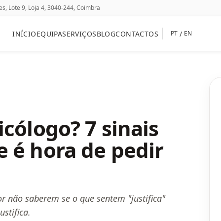
, Lote 9, Loja 4, 3040-244, Coimbra
INÍCIO
EQUIPA
SERVIÇOS
BLOG
CONTACTOS
/
PT
EN
cólogo? 7 sinais
 é hora de pedir
r não saberem se o que sentem "justifica"
stifica.