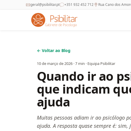
geral@psibilitar.pt
+351 932 452 712
Rua Cano dos Amores
← Voltar ao Blog
10 de março de 2026
·
7
min ·
Equipa Psibilitar
Quando ir ao psi
que indicam que
ajuda
Muitas pessoas adiam ir ao psicólogo po
ajuda. A resposta quase sempre é: sim, ju