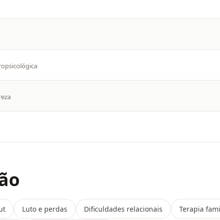
ropsicológica
reza
ção
ut
Luto e perdas
Dificuldades relacionais
Terapia fami