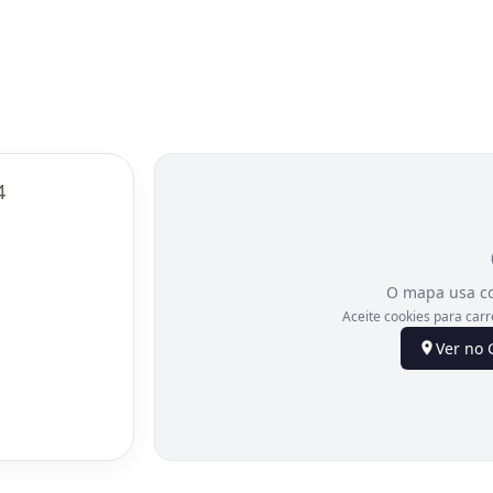
4
O mapa usa co
Aceite cookies para carr
Ver no