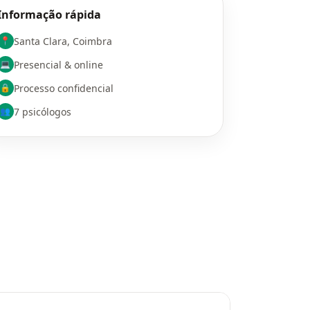
Informação rápida
Santa Clara, Coimbra
📍
Presencial & online
💻
Processo confidencial
🔒
7 psicólogos
👥