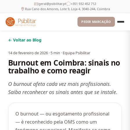
geral@psibilitar.pt
+351 932 452 712
Rua Cano dos Amores, Lote 9, Loja 4, 3040-244, Coimbra
PEDIR MARCAÇÃO
← Voltar ao Blog
14 de fevereiro de 2026
·
5
min ·
Equipa Psibilitar
Burnout em Coimbra: sinais no
trabalho e como reagir
O burnout afeta cada vez mais profissionais.
Saiba reconhecer os sinais antes que se instale.
O burnout — ou esgotamento profissional
— é reconhecido pela OMS como um