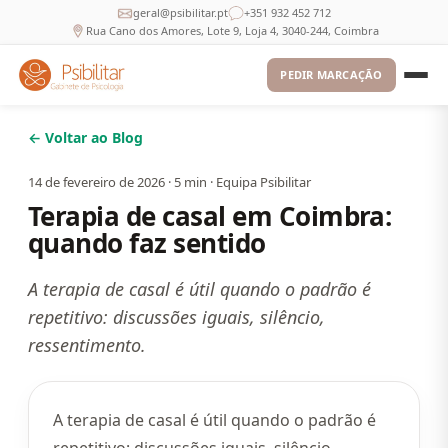
geral@psibilitar.pt
+351 932 452 712
Rua Cano dos Amores, Lote 9, Loja 4, 3040-244, Coimbra
PEDIR MARCAÇÃO
← Voltar ao Blog
14 de fevereiro de 2026
·
5
min ·
Equipa Psibilitar
Terapia de casal em Coimbra:
quando faz sentido
A terapia de casal é útil quando o padrão é
repetitivo: discussões iguais, silêncio,
ressentimento.
A terapia de casal é útil quando o padrão é