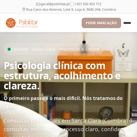
geral@psibilitar.pt
+351 932 452 712
Rua Cano dos Amores, Lote 9, Loja 4, 3040-244, Coimbra
PEDIR MARCAÇÃO
Coimbra · Santa Clara · Presencial & Online
Psicologia clínica com
estrutura, acolhimento e
clareza.
O primeiro passo é o mais difícil. Nós tratamos do
resto.
Consultas presenciais em Santa Clara (Coimbra) e
consultas online. Um processo claro, confidencial