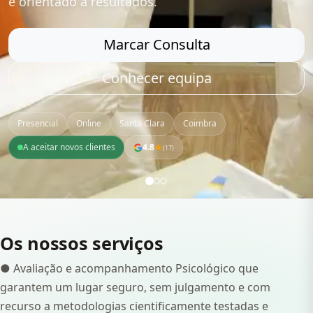
e orientado a resultados.
Marcar Consulta
Conhecer equipa
Presencial
Online
Santa Clara
Coimbra
A aceitar novos clientes
4.8
(
17
)
Os nossos serviços
● Avaliação e acompanhamento Psicológico que
garantem um lugar seguro, sem julgamento e com
recurso a metodologias cientificamente testadas e